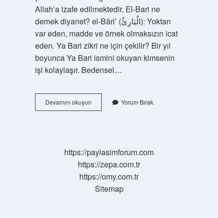
Allah’a izafe edilmektedir. El-Bari ne
demek diyanet? el-Bâri’ (الْبَارِئُ): Yoktan
var eden, madde ve örnek olmaksızın icat
eden. Ya Bari zikri ne için çekilir? Bir yıl
boyunca Ya Bari ismini okuyan kimsenin
işi kolaylaşır. Bedensel…
Bari
Devamını okuyun
Yorum Bırak
Dini
Anlamı
Nedir
https://paylasimforum.com
https://zepa.com.tr
https://omy.com.tr
Sitemap