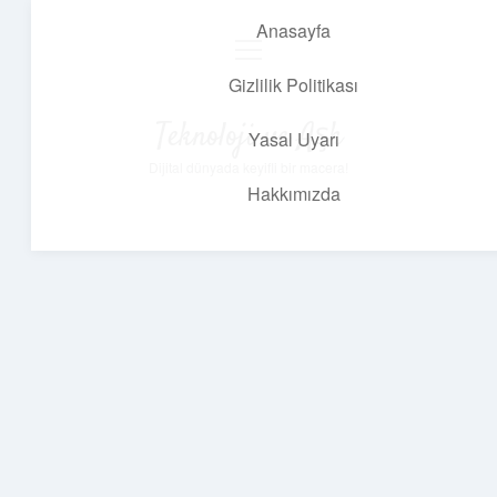
Anasayfa
menüyü
aç
Gizlilik Politikası
Teknoloji ve Aşk
Yasal Uyarı
Dijital dünyada keyifli bir macera!
Hakkımızda