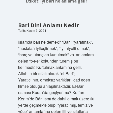
Etiket:
İyi bari ne anlama gelir
Bari Dini Anlamı Nedir
Tarih: Kasım 3, 2024
İslamda bari ne demek? “Bâri” “yaratmak”,
“hastaları iyileştirmek”, “iyi niyetli olmak”,
“borç ve utançtan kurtulmak” vb. anlamlara
gelen “b-r-e” kökünden türemiş bir
kelimedir. Kurtulmak anlamına gelir.
Allah’ın bir sıfatı olarak “el-Bari”;
Yaratıcı’nın, örneksiz varlıkları icad eden
kimse olduğu anlaşılmaktadır. El-Bari
esması Kuran’da geçiyor mu? Kur’an-ı
Kerim’de Bâri ismi de dahil olmak üzere iki
yerde geçmekte olup, “yaratılmış, temiz ve
yüce” anlamlarına gelen fiil ve sıfatlarla