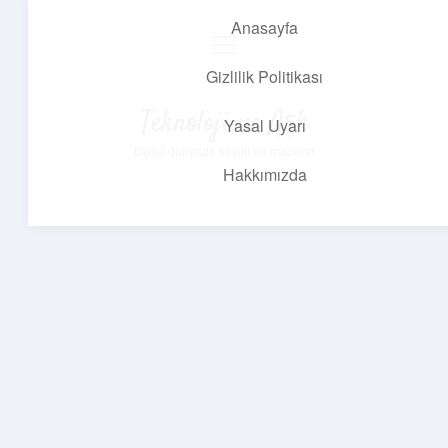
Anasayfa
menüyü
aç
Gizlilik Politikası
Teknoloji ve Aşk
Yasal Uyarı
Dijital dünyada keyifli bir macera!
Hakkımızda