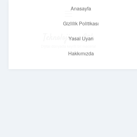
Anasayfa
menüyü
aç
Gizlilik Politikası
Teknoloji ve Aşk
Yasal Uyarı
Dijital dünyada keyifli bir macera!
Hakkımızda