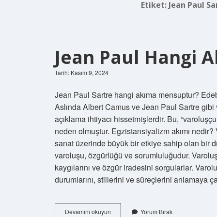
Etiket:
Jean Paul S
Jean Paul Hangi A
Tarih: Kasım 9, 2024
Jean Paul Sartre hangi akıma mensuptur? Edebi
Aslında Albert Camus ve Jean Paul Sartre gibi va
açıklama ihtiyacı hissetmişlerdir. Bu, “varoluş
neden olmuştur. Egzistansiyalizm akımı nedir? V
sanat üzerinde büyük bir etkiye sahip olan bir 
varoluşu, özgürlüğü ve sorumluluğudur. Varoluş
kaygılarını ve özgür iradesini sorgularlar. Var
durumlarını, stillerini ve süreçlerini anlamaya çalı
Jean
Devamını okuyun
Yorum Bırak