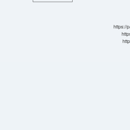
Paul
Hangi
Akımın
Temsilcisi
https:/
http
htt