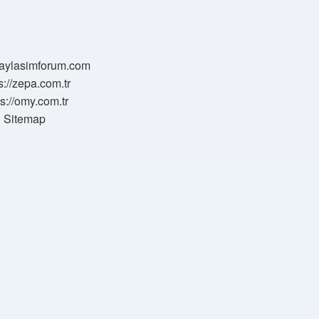
/paylasimforum.com
s://zepa.com.tr
ps://omy.com.tr
Sitemap