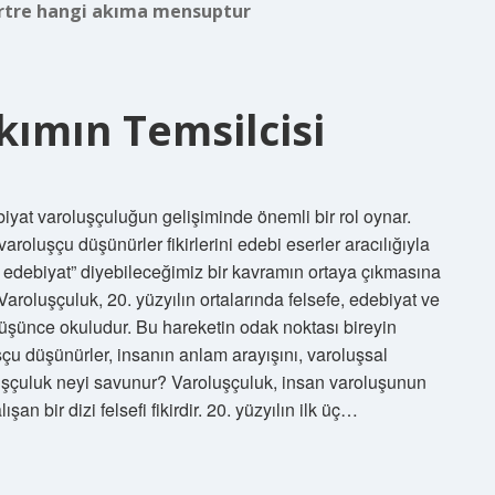
artre hangi akıma mensuptur
kımın Temsilcisi
yat varoluşçuluğun gelişiminde önemli bir rol oynar.
roluşçu düşünürler fikirlerini edebi eserler aracılığıyla
çu edebiyat” diyebileceğimiz bir kavramın ortaya çıkmasına
aroluşçuluk, 20. yüzyılın ortalarında felsefe, edebiyat ve
düşünce okuludur. Bu hareketin odak noktası bireyin
çu düşünürler, insanın anlam arayışını, varoluşsal
oluşçuluk neyi savunur? Varoluşçuluk, insan varoluşunun
şan bir dizi felsefi fikirdir. 20. yüzyılın ilk üç…