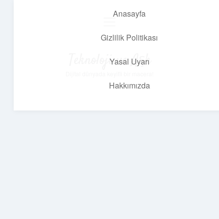
Anasayfa
menüyü
aç
Gizlilik Politikası
Teknoloji ve Aşk
Yasal Uyarı
Dijital dünyada keyifli bir macera!
Hakkımızda