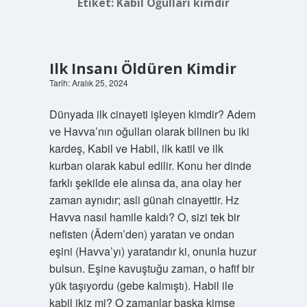
Etiket:
Kabil Oğulları kimdir
Ilk Insanı Öldüren Kimdir
Tarih: Aralık 25, 2024
Dünyada ilk cinayeti işleyen kimdir? Adem
ve Havva’nın oğulları olarak bilinen bu iki
kardeş, Kabil ve Habil, ilk katil ve ilk
kurban olarak kabul edilir. Konu her dinde
farklı şekilde ele alınsa da, ana olay her
zaman aynıdır; asli günah cinayettir. Hz
Havva nasıl hamile kaldı? O, sizi tek bir
nefisten (Âdem’den) yaratan ve ondan
eşini (Havva’yı) yaratandır ki, onunla huzur
bulsun. Eşine kavuştuğu zaman, o hafif bir
yük taşıyordu (gebe kalmıştı). Habil ile
kabil ikiz mi? O zamanlar başka kimse