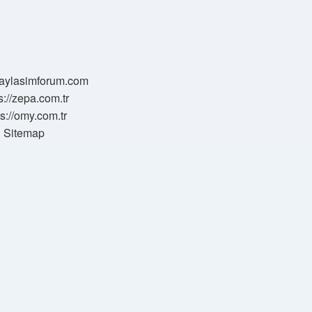
/paylasimforum.com
s://zepa.com.tr
ps://omy.com.tr
Sitemap