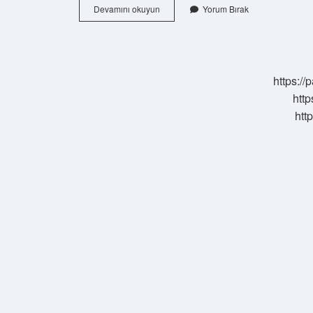
Bench
Devamını okuyun
Yorum Bırak
Press
Itiş
Hareketi
Mi
Çekiş
https:/
Hareketi
Mi
http
htt