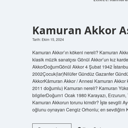
Kamuran Akkor As
Tarih: Ekim 15, 2024
Kamuran Akkor’ın kökeni nereli? Kamuran Akkor
klasik müzik sanatçısı Gönül Akkor’un kız karde
AkkorDoğumGönül Akkor 4 Şubat 1942 İstanbul, 
2002Çocuk(lar)Nilüfer Gündüz Gazanfer Gündü
AkkorKâmuran Akkor / Annesi Kamuran Akkor ki
2011 doğumlu) Kamuran nereli? Kamuran Yükse
bilgilerDoğum1 Ocak 1980 Karayazı, Erzurum, T
Kamuran Akkorun torunu kimdir? İşte sevgili 
oğlunu oynayan Cengiz Orhonlu; en sevdiği