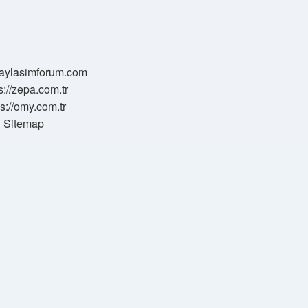
/paylasimforum.com
s://zepa.com.tr
ps://omy.com.tr
Sitemap