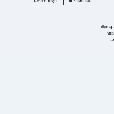
Kamuran
Devamını okuyun
Yorum Bırak
Akkor
Aslen
Nereli
https:/
http
htt