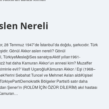
len Nereli
, 28 Temmuz 1947’de İstanbul’da doğdu, şarkıcıdır. Türk
şidir. Gönül Akkor aslen nereli? Gönül
TürkiyeMesleğiSes sanatçısıAktif yılları1961-
z2 hat daha Kamuran Akkor’un annesi kim? Muzaffer
minle evli? Vasfi UçaroğluKâmuran Akkor / Eşi (1968–
kYerini Sebahat Tuncel ve Mehmet Aslan aldıKişisel
ürkiyePartiDemokratik Bölgeler Partisi5 satır daha
Aydan Şener’in (ROLÜM İÇİN ÖZÜR DİLERİM) akıl hastası
m Kamuran…