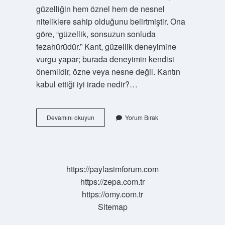
güzelliğin hem öznel hem de nesnel
niteliklere sahip olduğunu belirtmiştir. Ona
göre, “güzellik, sonsuzun sonluda
tezahürüdür.” Kant, güzellik deneyimine
vurgu yapar; burada deneyimin kendisi
önemlidir, özne veya nesne değil. Kantın
kabul ettiği iyi irade nedir?…
Kanta
Devamını okuyun
Yorum Bırak
Göre
En
Yüksek
Iyi
Nasıl
https://paylasimforum.com
Mümkündür
https://zepa.com.tr
https://omy.com.tr
Sitemap