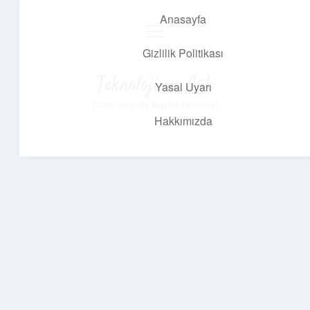
Anasayfa
menüyü
aç
Gizlilik Politikası
Teknoloji ve Aşk
Yasal Uyarı
Dijital dünyada keyifli bir macera!
Hakkımızda