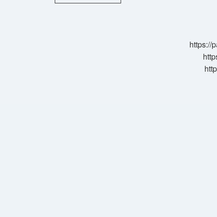
Ne
Demek
Argo
https:/
http
htt