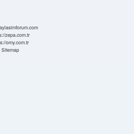
/paylasimforum.com
s://zepa.com.tr
ps://omy.com.tr
Sitemap