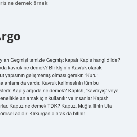
ris ne demek örnek
Argo
ları Geçmişi temizle Geçmiş: kapalı Kapis hangi dilde?
rgoda kavruk ne demek? Bir kişinin Kavruk olarak
cut yapısının gelişmemiş olması gerekir. “Kuru”
a anlamı da vardır. Kavruk kelimesinin tüm bu
österir. Kapiş argoda ne demek? Kapish, “kavrayış” veya
enellikle anlamak için kullanılır ve insanlar Kapish
orarlar. Kapuz ne demek TDK? Kapuz, Muğla ilinin Ula
yöresel adıdır. Kirkurgan olarak da bilinir.…