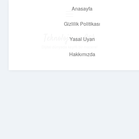
Anasayfa
menüyü
aç
Gizlilik Politikası
Teknoloji ve Aşk
Yasal Uyarı
Dijital dünyada keyifli bir macera!
Hakkımızda