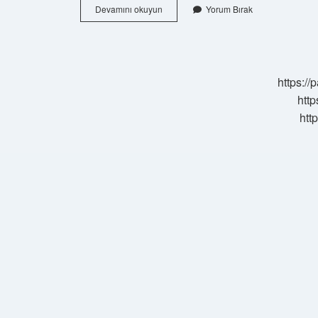
Karma
Devamını okuyun
Yorum Bırak
Ciltler
Ne
Tür
Nemlendirici
Kullanmalı
https:/
http
htt