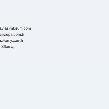
/paylasimforum.com
s://zepa.com.tr
ps://omy.com.tr
Sitemap