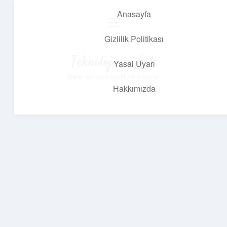
Anasayfa
menüyü
aç
Gizlilik Politikası
Teknoloji ve Aşk
Yasal Uyarı
Dijital dünyada keyifli bir macera!
Hakkımızda