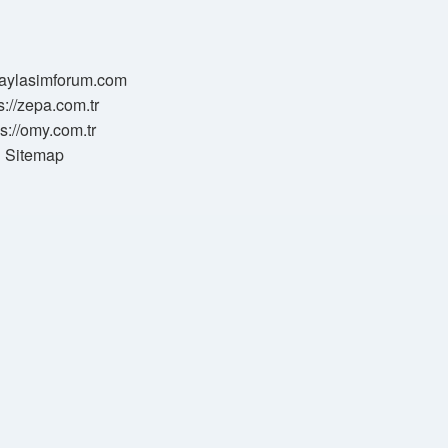
/paylasimforum.com
s://zepa.com.tr
ps://omy.com.tr
Sitemap