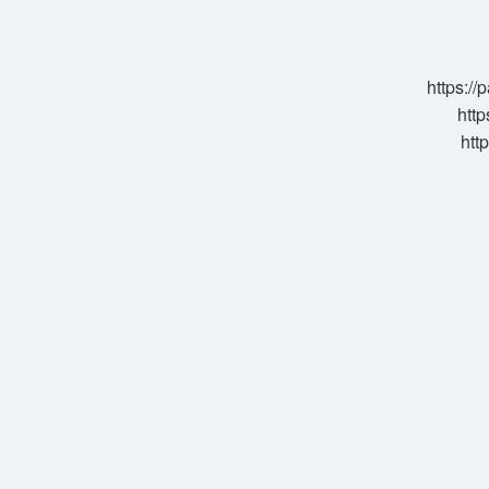
Etek
Giyilir
Mi
https:/
http
htt