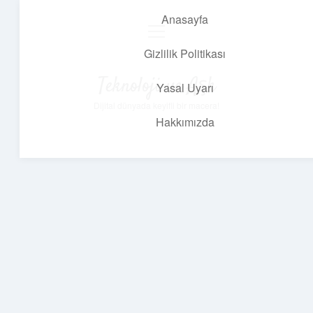
Anasayfa
menüyü
aç
Gizlilik Politikası
Teknoloji ve Aşk
Yasal Uyarı
Dijital dünyada keyifli bir macera!
Hakkımızda