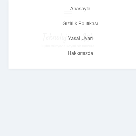
Anasayfa
menüyü
aç
Gizlilik Politikası
Teknoloji ve Aşk
Yasal Uyarı
Dijital dünyada keyifli bir macera!
Hakkımızda