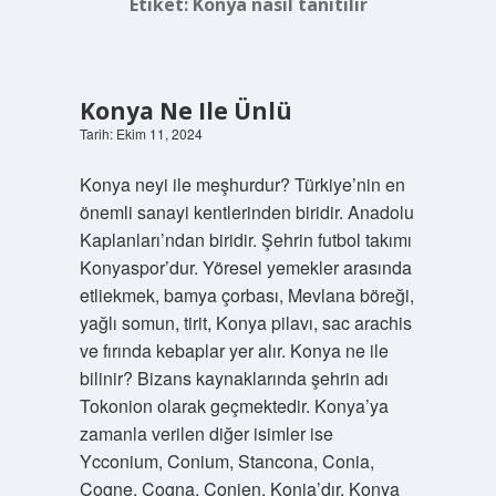
Etiket:
Konya nasıl tanıtılır
Konya Ne Ile Ünlü
Tarih: Ekim 11, 2024
Konya neyi ile meşhurdur? Türkiye’nin en
önemli sanayi kentlerinden biridir. Anadolu
Kaplanları’ndan biridir. Şehrin futbol takımı
Konyaspor’dur. Yöresel yemekler arasında
etliekmek, bamya çorbası, Mevlana böreği,
yağlı somun, tirit, Konya pilavı, sac arachis
ve fırında kebaplar yer alır. Konya ne ile
bilinir? Bizans kaynaklarında şehrin adı
Tokonion olarak geçmektedir. Konya’ya
zamanla verilen diğer isimler ise
Ycconium, Conium, Stancona, Conia,
Cogne, Cogna, Conien, Konia’dır. Konya