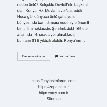
neden ünlü? Selçuklu Devleti’nin başkenti
olan Konya, Hz. Mevlana ve Nasreddin
Hoca gibi dünyaca ünlü şahsiyetleri
bünyesinde barındırması nedeniyle önemli
bir turizm noktasıdır. Şehrimizdeki 166 otel
arasında 14. sırada yer almaktadır,
bunların 8’i 5 yıldızlı oteldir. Konya’nın…
Konya
Devamını okuyun
Yorum Bırak
Ne
Ile
Ünlü
https://paylasimforum.com
https://zepa.com.tr
https://omy.com.tr
Sitemap