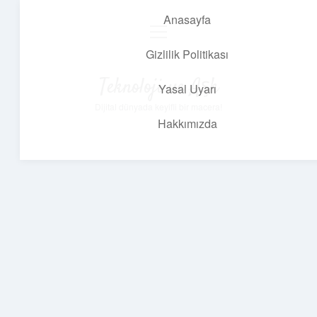
Anasayfa
menüyü
aç
Gizlilik Politikası
Teknoloji ve Aşk
Yasal Uyarı
Dijital dünyada keyifli bir macera!
Hakkımızda