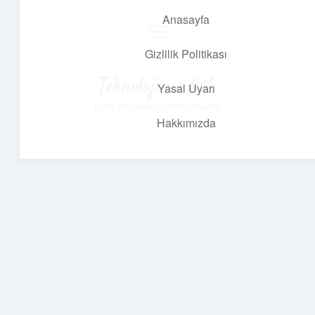
Anasayfa
menüyü
aç
Gizlilik Politikası
Teknoloji ve Aşk
Yasal Uyarı
Dijital dünyada keyifli bir macera!
Hakkımızda