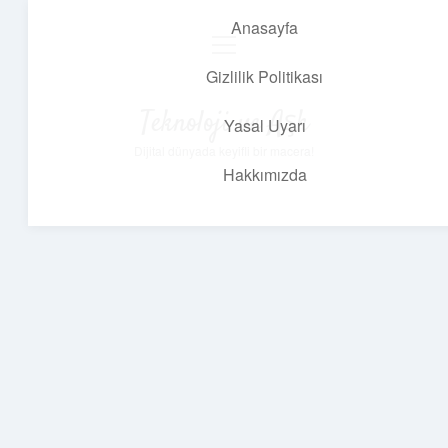
Anasayfa
menüyü
aç
Gizlilik Politikası
Teknoloji ve Aşk
Yasal Uyarı
Dijital dünyada keyifli bir macera!
Hakkımızda