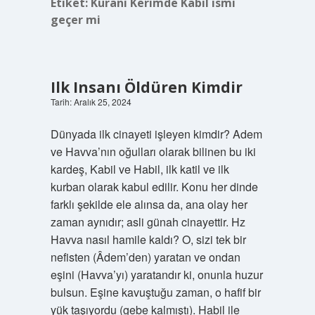
Etiket:
Kuranı Kerimde Kabil ismi
geçer mi
Ilk Insanı Öldüren Kimdir
Tarih: Aralık 25, 2024
Dünyada ilk cinayeti işleyen kimdir? Adem
ve Havva’nın oğulları olarak bilinen bu iki
kardeş, Kabil ve Habil, ilk katil ve ilk
kurban olarak kabul edilir. Konu her dinde
farklı şekilde ele alınsa da, ana olay her
zaman aynıdır; asli günah cinayettir. Hz
Havva nasıl hamile kaldı? O, sizi tek bir
nefisten (Âdem’den) yaratan ve ondan
eşini (Havva’yı) yaratandır ki, onunla huzur
bulsun. Eşine kavuştuğu zaman, o hafif bir
yük taşıyordu (gebe kalmıştı). Habil ile