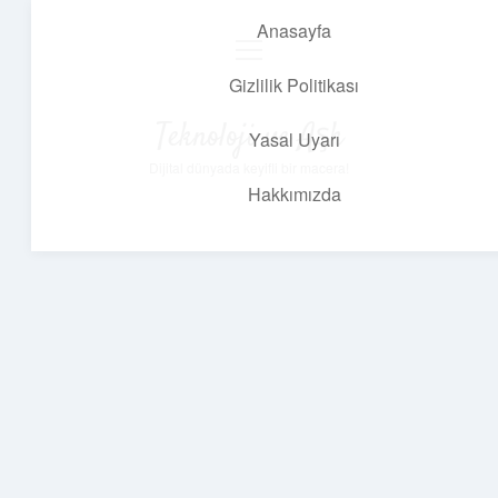
Anasayfa
menüyü
aç
Gizlilik Politikası
Teknoloji ve Aşk
Yasal Uyarı
Dijital dünyada keyifli bir macera!
Hakkımızda