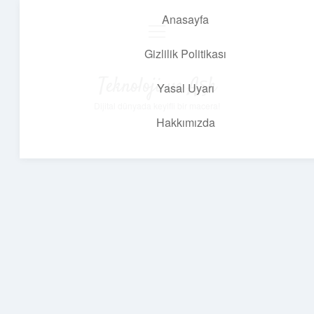
Anasayfa
menüyü
aç
Gizlilik Politikası
Teknoloji ve Aşk
Yasal Uyarı
Dijital dünyada keyifli bir macera!
Hakkımızda