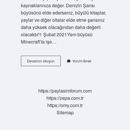
kaynaklarınıza değer. Denizin Şansı
büyüsünü elde ederseniz, büyülü kitaplar,
yaylar ve diğer oltalar elde etme şansınız
daha yüksek olacağından daha değerli
olacaktır!1 Şubat 2021Yem büyüsü
Minecraft’ta işe…
Mc
Devamını okuyun
Yorum Bırak
Güç
Neye
Basılır
https://paylasimforum.com
https://zepa.com.tr
https://omy.com.tr
Sitemap