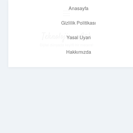
Anasayfa
menüyü
aç
Gizlilik Politikası
Teknoloji ve Aşk
Yasal Uyarı
Dijital dünyada keyifli bir macera!
Hakkımızda