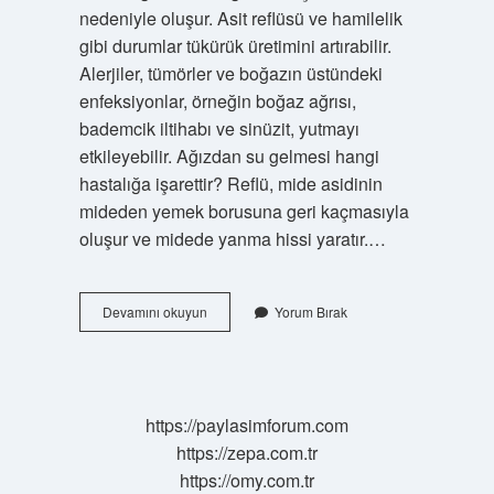
nedeniyle oluşur. Asit reflüsü ve hamilelik
gibi durumlar tükürük üretimini artırabilir.
Alerjiler, tümörler ve boğazın üstündeki
enfeksiyonlar, örneğin boğaz ağrısı,
bademcik iltihabı ve sinüzit, yutmayı
etkileyebilir. Ağızdan su gelmesi hangi
hastalığa işarettir? Reflü, mide asidinin
mideden yemek borusuna geri kaçmasıyla
oluşur ve midede yanma hissi yaratır.…
Ağızdan
Devamını okuyun
Yorum Bırak
Salya
Akması
Nasıl
Engellenir
https://paylasimforum.com
https://zepa.com.tr
https://omy.com.tr