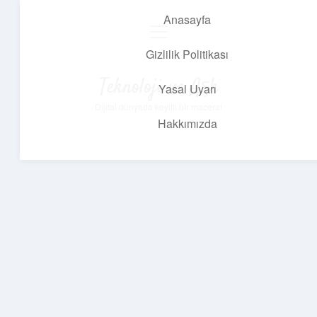
Anasayfa
menüyü
aç
Gizlilik Politikası
Teknoloji ve Aşk
Yasal Uyarı
Dijital dünyada keyifli bir macera!
Hakkımızda