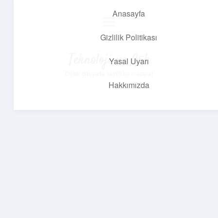
Anasayfa
menüyü
aç
Gizlilik Politikası
Teknoloji ve Aşk
Yasal Uyarı
Dijital dünyada keyifli bir macera!
Hakkımızda