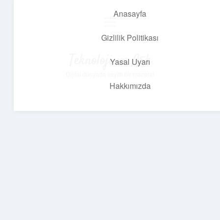
Anasayfa
menüyü
aç
Gizlilik Politikası
Teknoloji ve Aşk
Yasal Uyarı
Dijital dünyada keyifli bir macera!
Hakkımızda