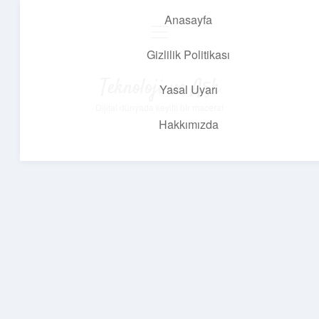
Anasayfa
menüyü
aç
Gizlilik Politikası
Teknoloji ve Aşk
Yasal Uyarı
Dijital dünyada keyifli bir macera!
Hakkımızda