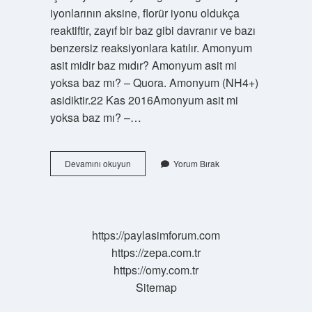
iyonlarının aksine, florür iyonu oldukça
reaktiftir, zayıf bir baz gibi davranır ve bazı
benzersiz reaksiyonlara katılır. Amonyum
asit midir baz mıdır? Amonyum asit mi
yoksa baz mı? – Quora. Amonyum (NH4+)
asidiktir.22 Kas 2016Amonyum asit mi
yoksa baz mı? –…
Nh4
Devamını okuyun
Yorum Bırak
Asidik
Mi
Bazik
Mi
https://paylasimforum.com
https://zepa.com.tr
https://omy.com.tr
Sitemap