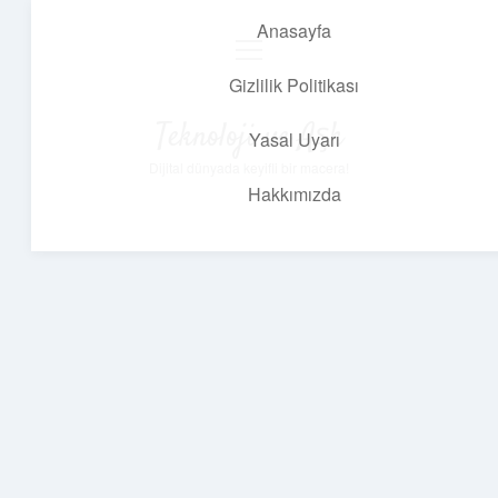
Anasayfa
menüyü
aç
Gizlilik Politikası
Teknoloji ve Aşk
Yasal Uyarı
Dijital dünyada keyifli bir macera!
Hakkımızda