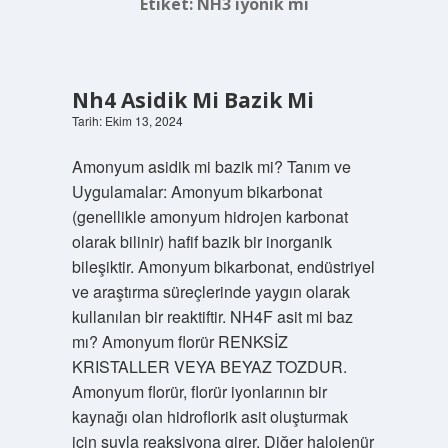
Etiket:
NH3 iyonik mi
Nh4 Asidik Mi Bazik Mi
Tarih: Ekim 13, 2024
Amonyum asidik mi bazik mi? Tanım ve
Uygulamalar: Amonyum bikarbonat
(genellikle amonyum hidrojen karbonat
olarak bilinir) hafif bazik bir inorganik
bileşiktir. Amonyum bikarbonat, endüstriyel
ve araştırma süreçlerinde yaygın olarak
kullanılan bir reaktiftir. NH4F asit mi baz
mı? Amonyum florür RENKSİZ
KRISTALLER VEYA BEYAZ TOZDUR.
Amonyum florür, florür iyonlarının bir
kaynağı olan hidroflorik asit oluşturmak
için suyla reaksiyona girer. Diğer halojenür