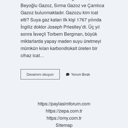
Beyoğlu Gazoz, Sırma Gazoz ve Çamlıca
Gazoz bulunmaktadır. Gazozu kim icat
etti? Suya gaz katan ilk kişi 1767 yılında
İngiliz doktor Joseph Priestley’di. Üç yıl
sonra İsveçli Torbern Bergman, büyük
miktarlarda yapay maden suyu üretmeyi
mümkün kılan karbondioksit üreten bir
cihaz icat…
Gazoz
Devamını okuyun
Yorum Bırak
Türk
Içeceği
Mi
https://paylasimforum.com
https://zepa.com.tr
https://omy.com.tr
Sitemap