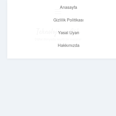
Anasayfa
menüyü
aç
Gizlilik Politikası
Teknoloji ve Aşk
Yasal Uyarı
Dijital dünyada keyifli bir macera!
Hakkımızda