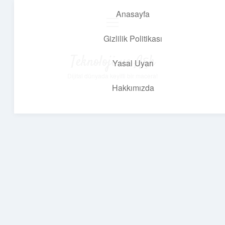
Anasayfa
menüyü
aç
Gizlilik Politikası
Teknoloji ve Aşk
Yasal Uyarı
Dijital dünyada keyifli bir macera!
Hakkımızda