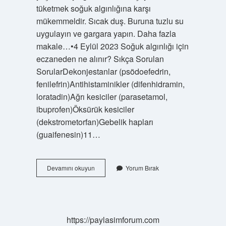
tüketmek soğuk algınlığına karşı
mükemmeldir. Sıcak duş. Buruna tuzlu su
uygulayın ve gargara yapın. Daha fazla
makale…•4 Eylül 2023 Soğuk algınlığı için
eczaneden ne alınır? Sıkça Sorulan
SorularDekonjestanlar (psödoefedrin,
fenilefrin)Antihistaminikler (difenhidramin,
loratadin)Ağrı kesiciler (parasetamol,
ibuprofen)Öksürük kesiciler
(dekstrometorfan)Gebelik hapları
(guaifenesin)11…
En
Devamını okuyun
Yorum Bırak
Iyi
Soğuk
Algınlığı
Ilacı
Hangisi
https://paylasimforum.com