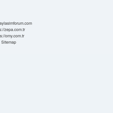
/paylasimforum.com
s://zepa.com.tr
ps://omy.com.tr
Sitemap