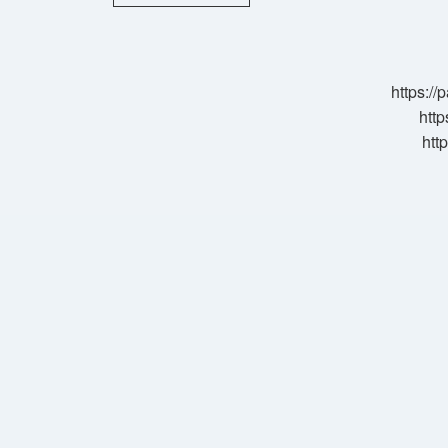
Balıkçılığı
Yasaklanıyor
Mu
https:/
http
htt