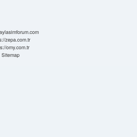
/paylasimforum.com
s://zepa.com.tr
ps://omy.com.tr
Sitemap