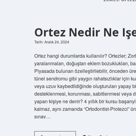
Ortez Nedir Ne Iş
Tarih: Aralık 24, 2024
Ortez hangi durumlarda kullanılır? Ortezler; Zorl
yaralanmaları, doğuştan eklem bozuklukları, bazı
Piyasada bulunan özelleştirilebilir, önceden üreti
tünel sendromu gibi yaygın rahatsızlıklar için kul
veya uzuv kaybedildiğinde oluşturulan yapay bi
desteklenmesi, korunması, sabitlenmesi veya düz
yapan kişiye ne denir? 4 yıllık bir kursu başa
kalmaz, aynı zamanda “Ortodontist-Protezci” ünva
sınav…