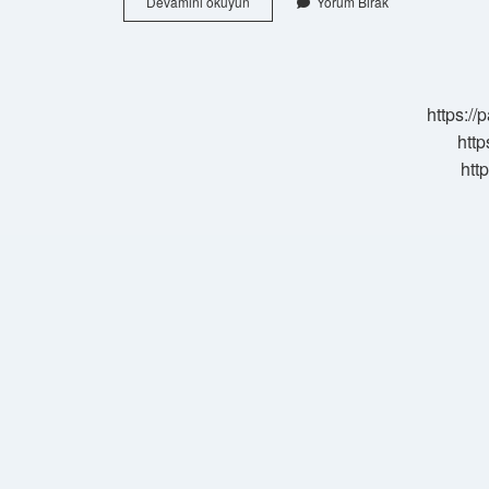
Ortez
Devamını okuyun
Yorum Bırak
Nedir
Ne
Işe
Yarar
https:/
http
htt