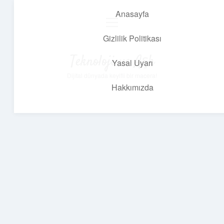
Anasayfa
menüyü
aç
Gizlilik Politikası
Teknoloji ve Aşk
Yasal Uyarı
Dijital dünyada keyifli bir macera!
Hakkımızda