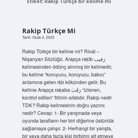
Etiket:
Rakip Türkçe bir kelime mi
Rakip Türkçe Mi
Tarih: Ocak 4, 2025
Rakip Türkçe bir kelime mi? Rival –
Nişanyan Sözlüğü. Arapça raḳīb رَقيب
kelimesinden ödünç alınmış bir kelimedir,
bu kelime “koruyucu, koruyucu, bakıcı”
anlamına gelen rḳb kökünden gelir. Bu
kelime Arapça raḳaba رَقَبَ “izlenen,
kontrol edilen” fiilinin sıfatıdır. Rakip nedir
TDK? Rakip kelimesinin doğru yazımı
nedir? Cevap: 1- Bir yarışmada veya
oyunda tarafların her biri diğerine üstünlük
sağlamaya çalışır. 2- Herhangi bir yarışta,
bir veya daha fazla kişi birbirini alt etmeye