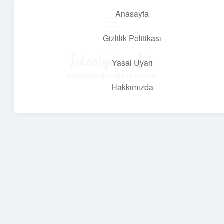
Anasayfa
menüyü
aç
Gizlilik Politikası
Teknoloji ve Aşk
Yasal Uyarı
Dijital dünyada keyifli bir macera!
Hakkımızda