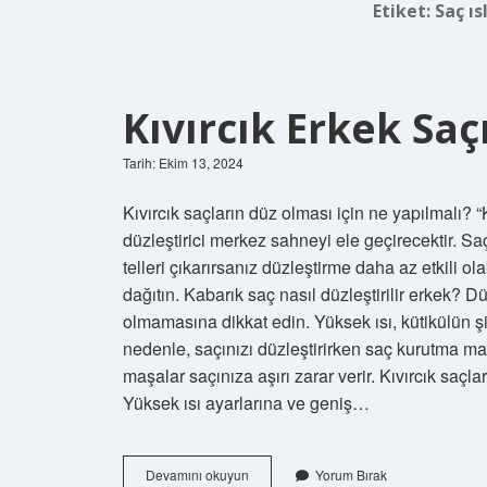
Etiket:
Saç ıs
Kıvırcık Erkek Saç
Tarih: Ekim 13, 2024
Kıvırcık saçların düz olması için ne yapılmalı? “
düzleştirici merkez sahneyi ele geçirecektir. Saç
telleri çıkarırsanız düzleştirme daha az etkili 
dağıtın. Kabarık saç nasıl düzleştirilir erkek? 
olmamasına dikkat edin. Yüksek ısı, kütikülün 
nedenle, saçınızı düzleştirirken saç kurutma mak
maşalar saçınıza aşırı zarar verir. Kıvırcık saçlar 
Yüksek ısı ayarlarına ve geniş…
Kıvırcık
Devamını okuyun
Yorum Bırak