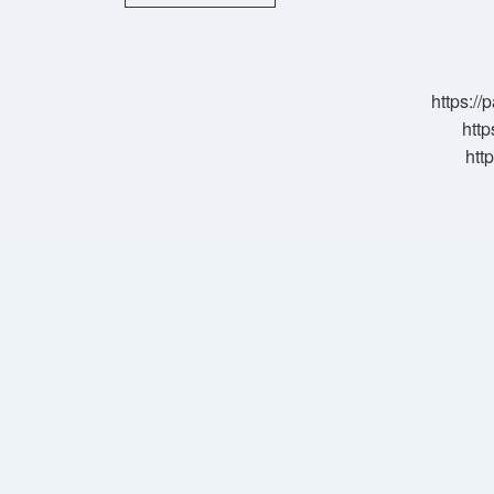
Erkek
Saçı
Nasıl
Düz
Olur
https:/
http
htt