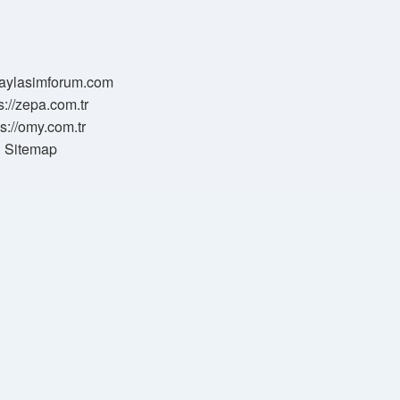
/paylasimforum.com
s://zepa.com.tr
ps://omy.com.tr
Sitemap