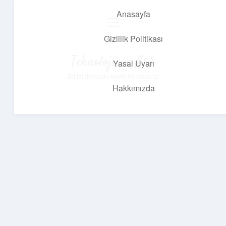
Anasayfa
menüyü
aç
Gizlilik Politikası
Teknoloji ve Aşk
Yasal Uyarı
Dijital dünyada keyifli bir macera!
Hakkımızda