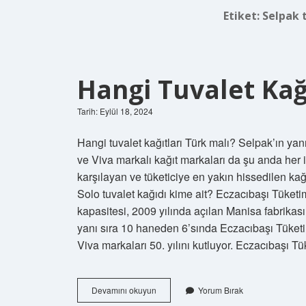
Etiket:
Selpak t
Hangi Tuvalet Kağ
Tarih: Eylül 18, 2024
Hangi tuvalet kağıtları Türk malı? Selpak’ın yan
ve Viva markalı kağıt markaları da şu anda her iki
karşılayan ve tüketiciye en yakın hissedilen k
Solo tuvalet kağıdı kime ait? Eczacıbaşı Tüketim
kapasitesi, 2009 yılında açılan Manisa fabrikas
yanı sıra 10 haneden 6’sında Eczacıbaşı Tüketim 
Viva markaları 50. yılını kutluyor. Eczacıbaşı 
Hangi
Devamını okuyun
Yorum Bırak
Tuvalet