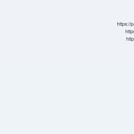
Kağıdı
Türkiyenin
https:/
http
htt