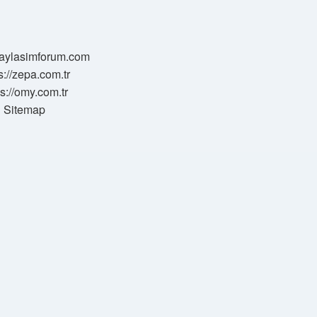
/paylasimforum.com
s://zepa.com.tr
ps://omy.com.tr
Sitemap