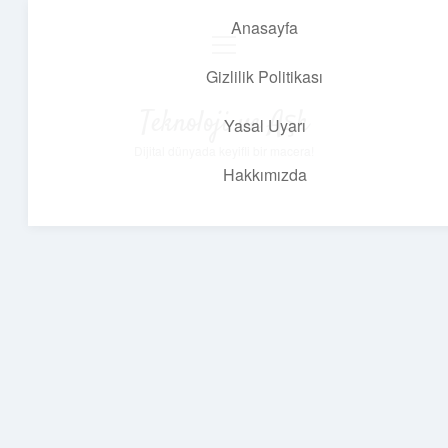
Anasayfa
menüyü
aç
Gizlilik Politikası
Teknoloji ve Aşk
Yasal Uyarı
Dijital dünyada keyifli bir macera!
Hakkımızda