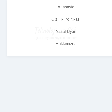
Anasayfa
menüyü
aç
Gizlilik Politikası
Teknoloji ve Aşk
Yasal Uyarı
Dijital dünyada keyifli bir macera!
Hakkımızda