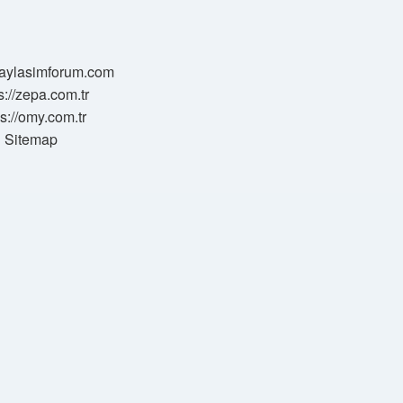
/paylasimforum.com
s://zepa.com.tr
ps://omy.com.tr
Sitemap