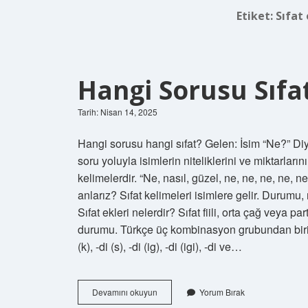
Etiket:
Sıfat
Hangi Sorusu Sıfa
Tarih: Nisan 14, 2025
Hangi sorusu hangi sıfat? Gelen: İsim “Ne?” Diy
soru yoluyla isimlerin niteliklerini ve miktarlar
kelimelerdir. “Ne, nasıl, güzel, ne, ne, ne, ne, n
anlarız? Sıfat kelimeleri isimlere gelir. Durumu, 
Sıfat ekleri nelerdir? Sıfat fiili, orta çağ veya pa
durumu. Türkçe üç kombinasyon grubundan biridir. 
(k), -di (s), -di (ig), -di (igi), -di ve…
Hangi
Devamını okuyun
Yorum Bırak
Sorusu