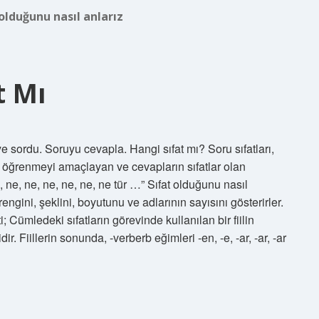
 olduğunu nasıl anlarız
t Mı
e sordu. Soruyu cevapla. Hangi sıfat mı? Soru sıfatları,
ını öğrenmeyi amaçlayan ve cevapların sıfatlar olan
e, ne, ne, ne, ne, ne, ne tür …” Sıfat olduğunu nasıl
rengini, şeklini, boyutunu ve adlarının sayısını gösterirler.
rti; Cümledeki sıfatların görevinde kullanılan bir fiilin
Fiillerin sonunda, -verberb eğimleri -en, -e, -ar, -ar, -ar