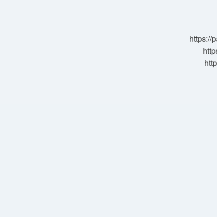
Sıfat
Mı
https:/
http
htt