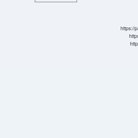
Muhallebi
Olur
Mu
https:/
http
htt