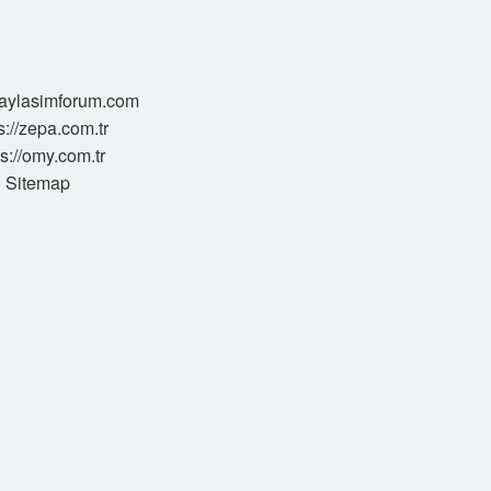
/paylasimforum.com
s://zepa.com.tr
ps://omy.com.tr
Sitemap