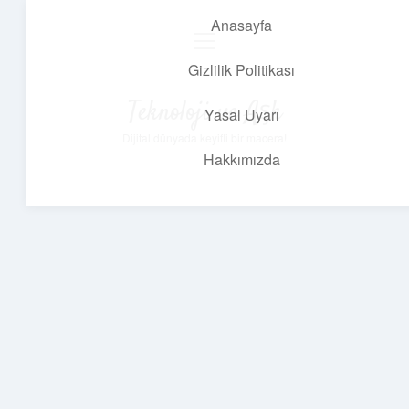
Anasayfa
menüyü
aç
Gizlilik Politikası
Teknoloji ve Aşk
Yasal Uyarı
Dijital dünyada keyifli bir macera!
Hakkımızda