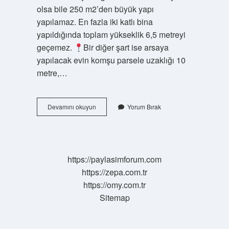
olsa bile 250 m2’den büyük yapı
yapılamaz. En fazla iki katlı bina
yapıldığında toplam yükseklik 6,5 metreyi
geçemez.
Bir diğer şart ise arsaya
yapılacak evin komşu parsele uzaklığı 10
metre,…
Arazi
Devamını okuyun
Yorum Bırak
Üzerine
Ev
Yapılır
Mı
https://paylasimforum.com
https://zepa.com.tr
https://omy.com.tr
Sitemap