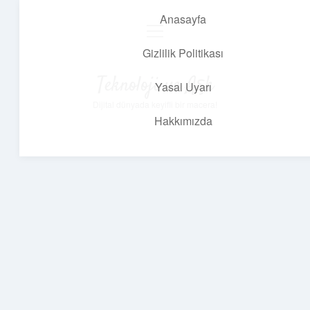
Anasayfa
menüyü
aç
Gizlilik Politikası
Teknoloji ve Aşk
Yasal Uyarı
Dijital dünyada keyifli bir macera!
Hakkımızda