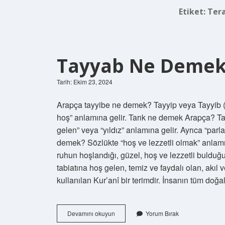
Etiket:
Ter
Tayyab Ne Demek
Tarih: Ekim 23, 2024
Arapça tayyibe ne demek? Tayyip veya Tayyib (Arapça: طيب) Arapça kökenli bir isim o
hoş” anlamına gelir. Tarık ne demek Arapça? Tar
gelen” veya “yıldız” anlamına gelir. Ayrıca “parl
demek? Sözlükte “hoş ve lezzetli olmak” anlamı
ruhun hoşlandığı, güzel, hoş ve lezzetli bulduğ
tabiatına hoş gelen, temiz ve faydalı olan, akıl
kullanılan Kur’anî bir terimdir. İnsanın tüm doğal
Tayyab
Devamını okuyun
Yorum Bırak
Ne