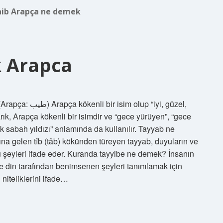
aib Arapça ne demek
 Arapca
lup “iyi, güzel,
ık, Arapça kökenli bir isimdir ve “gece yürüyen”, “gece
ak sabah yıldızı” anlamında da kullanılır. Tayyab ne
na gelen tîb (tâb) kökünden türeyen tayyab, duyuların ve
u şeyleri ifade eder. Kuranda tayyibe ne demek? İnsanın
 ve din tarafından benimsenen şeyleri tanımlamak için
 niteliklerini ifade…