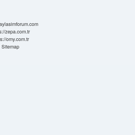
/paylasimforum.com
s://zepa.com.tr
ps://omy.com.tr
Sitemap