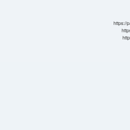
Demek
Arapca
https:/
http
htt