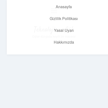
Anasayfa
menüyü
aç
Gizlilik Politikası
Teknoloji ve Aşk
Yasal Uyarı
Dijital dünyada keyifli bir macera!
Hakkımızda