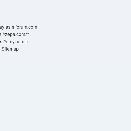
/paylasimforum.com
s://zepa.com.tr
ps://omy.com.tr
Sitemap