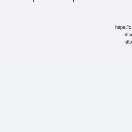
Çakar
Lamba
Yasak
Mı
https:/
http
htt