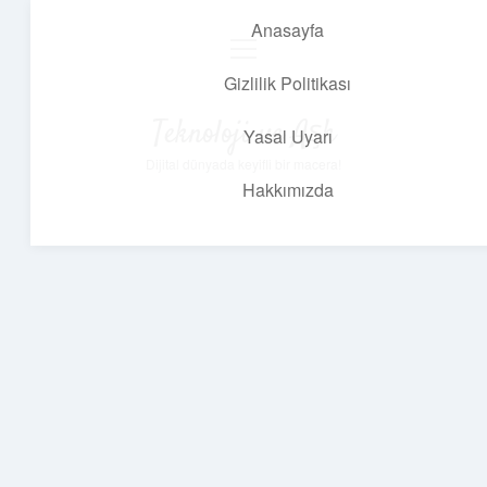
Anasayfa
menüyü
aç
Gizlilik Politikası
Teknoloji ve Aşk
Yasal Uyarı
Dijital dünyada keyifli bir macera!
Hakkımızda