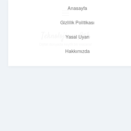
Anasayfa
menüyü
aç
Gizlilik Politikası
Teknoloji ve Aşk
Yasal Uyarı
Dijital dünyada keyifli bir macera!
Hakkımızda