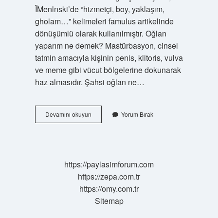
ÎMenlnski’de “hizmetçi, boy, yaklaşım,
gholam…” kelimeleri famulus artikelinde
dönüşümlü olarak kullanılmıştır. Oğlan
yaparım ne demek? Mastürbasyon, cinsel
tatmin amacıyla kişinin penis, klitoris, vulva
ve meme gibi vücut bölgelerine dokunarak
haz almasıdır. Şahsi oğlan ne…
Oğlan
Devamını okuyun
Yorum Bırak
Diye
Kime
Denir
https://paylasimforum.com
https://zepa.com.tr
https://omy.com.tr
Sitemap