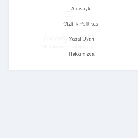
Anasayfa
menüyü
aç
Gizlilik Politikası
Teknoloji ve Aşk
Yasal Uyarı
Dijital dünyada keyifli bir macera!
Hakkımızda