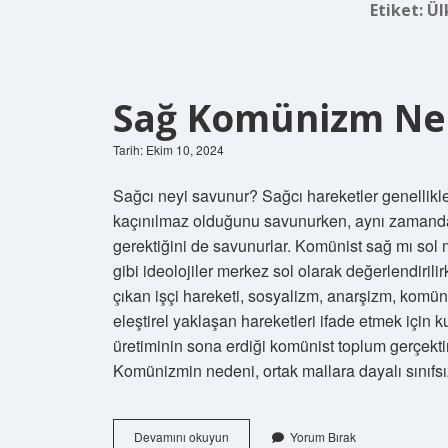
Etiket:
Ül
Sağ Komünizm Ne
Tarih: Ekim 10, 2024
Sağcı neyi savunur? Sağcı hareketler genellikle
kaçınılmaz olduğunu savunurken, aynı zamanda 
gerektiğini de savunurlar. Komünist sağ mı so
gibi ideolojiler merkez sol olarak değerlendirilir
çıkan işçi hareketi, sosyalizm, anarşizm, komü
eleştirel yaklaşan hareketleri ifade etmek için
üretiminin sona erdiği komünist toplum gerçektir,
Komünizmin nedeni, ortak mallara dayalı sınıfs
Sağ
Devamını okuyun
Yorum Bırak