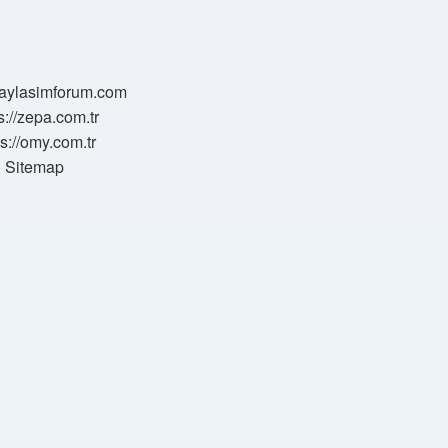
/paylasimforum.com
s://zepa.com.tr
ps://omy.com.tr
Sitemap