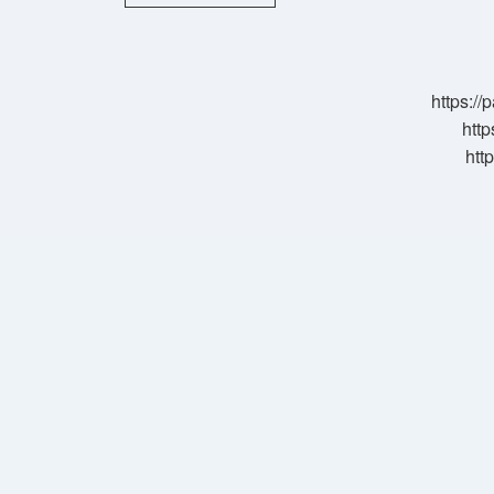
Komünizm
Nedir
https:/
http
htt