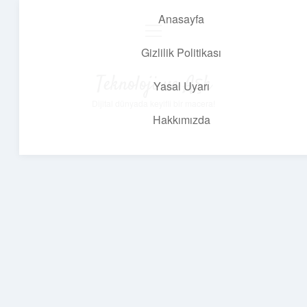
Anasayfa
menüyü
aç
Gizlilik Politikası
Teknoloji ve Aşk
Yasal Uyarı
Dijital dünyada keyifli bir macera!
Hakkımızda