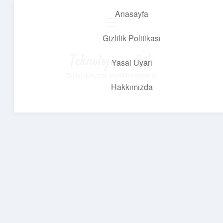
Anasayfa
menüyü
aç
Gizlilik Politikası
Teknoloji ve Aşk
Yasal Uyarı
Dijital dünyada keyifli bir macera!
Hakkımızda